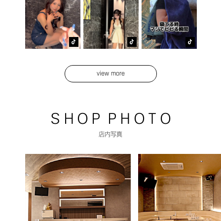
view more
S H O P P H O T O
店内写真